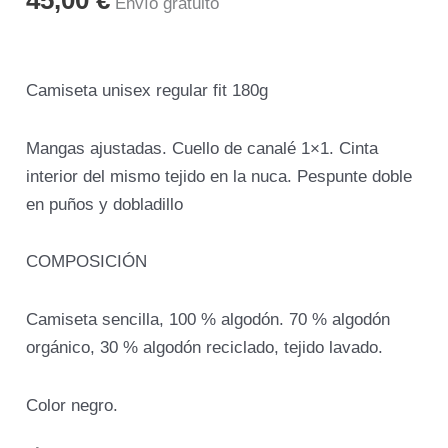
45,00
€
Envío gratuito
de
la
Curva
Camiseta unisex regular fit 180g
cantidad
Mangas ajustadas. Cuello de canalé 1×1. Cinta
interior del mismo tejido en la nuca. Pespunte doble
en puños y dobladillo
COMPOSICIÓN
Camiseta sencilla, 100 % algodón. 70 % algodón
orgánico, 30 % algodón reciclado, tejido lavado.
Color negro.