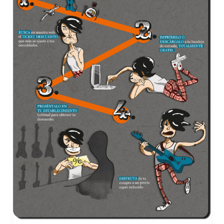
los
Gorillaz
¡uh!
¡uh!
¡uh!