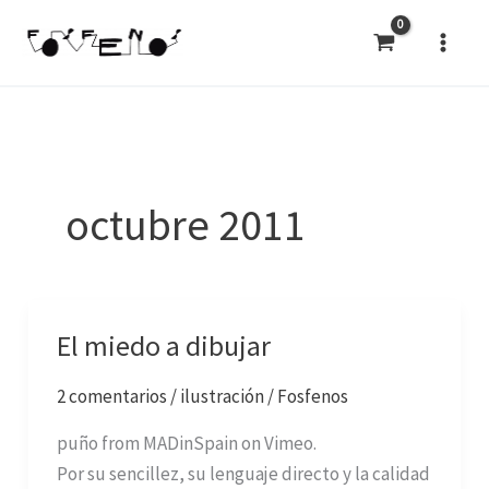
Ir
al
contenido
octubre 2011
El miedo a dibujar
El
miedo
2 comentarios
/
ilustración
/
Fosfenos
a
dibujar
puño from MADinSpain on Vimeo.
Por su sencillez, su lenguaje directo y la calidad