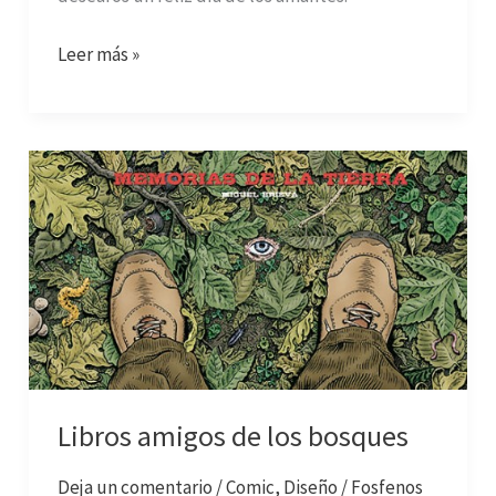
Leer más »
Libros
amigos
de
los
bosques
Libros amigos de los bosques
Deja un comentario
/
Comic
,
Diseño
/
Fosfenos