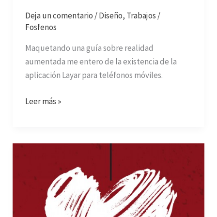
Deja un comentario
/
Diseño
,
Trabajos
/
Fosfenos
Maquetando una guía sobre realidad
aumentada me entero de la existencia de la
aplicación Layar para teléfonos móviles.
Leer más »
Feliz
día
de
los
amantes