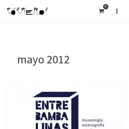
Ir
al
contenido
mayo 2012
Un
logo
entre
bambalinas