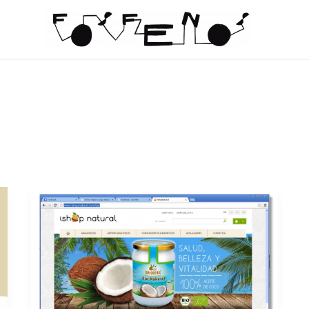
Banner
Bio-
Kokosöl