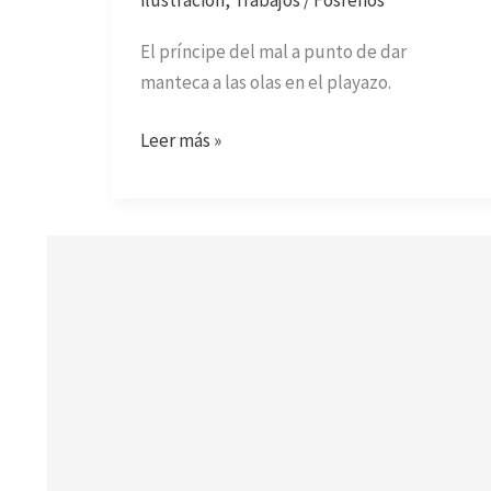
ilustración
,
Trabajos
/
Fosfenos
El príncipe del mal a punto de dar
manteca a las olas en el playazo.
Leer más »