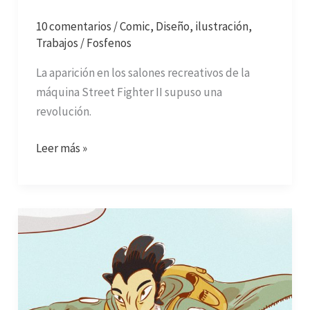
10 comentarios
/
Comic
,
Diseño
,
ilustración
,
Trabajos
/
Fosfenos
La aparición en los salones recreativos de la
máquina Street Fighter II supuso una
revolución.
Leer más »
El
Carnívoro.
Un
nuevo
proyecto