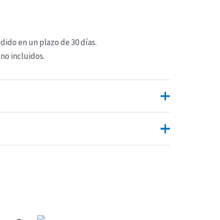
ido en un plazo de 30 días.
no incluidos.
S, M, L, XL
n valorar “El extraño”
publicar una valoración.