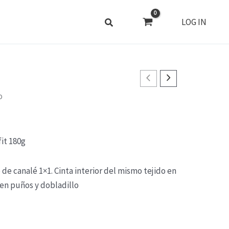
LOG IN
o
it 180g
de canalé 1×1. Cinta interior del mismo tejido en
en puños y dobladillo