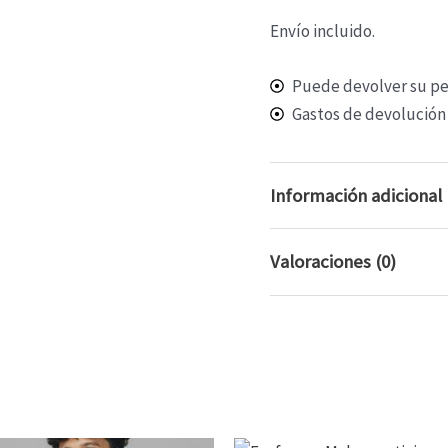
Envío incluido.
Puede devolver su ped
Gastos de devolución 
Información adicional
Valoraciones (0)
size
No hay valoraciones aún.
Sé el primero e
Debes
acceder
para 