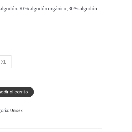
 algodón. 70 % algodón orgánico, 30 % algodón
XL
adir al carrito
oría:
Unisex