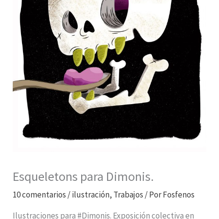
Esqueletons para Dimonis.
10 comentarios
/
ilustración
,
Trabajos
/ Por
Fosfenos
Ilustraciones para #Dimonis. Exposición colectiva en