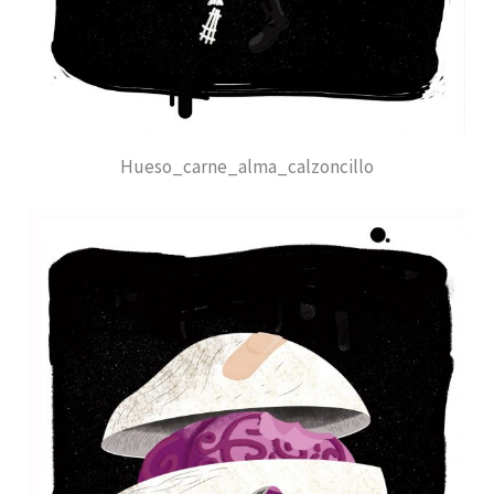
Hueso_carne_alma_calzoncillo