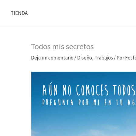
Ir
al
TIENDA
contenido
Todos mis secretos
Deja un comentario
/
Diseño
,
Trabajos
/ Por
Fosf